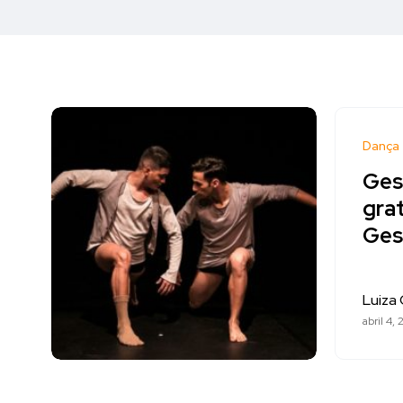
Dança
Gest
gra
Ges
Luiza 
abril 4,