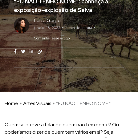
“EU NÃO TENHO NOME”: conheça a
exposição-explosão de Selva
Luiza Gurgel
janeiro 18, 2022
4 min de leitura
Comentar esse artigo
Home
Artes Visuais
“EU NÃO TENHO NOME”: ...
Quem se atreve a falar de quem não tem nome? Ou
poderíamos dizer de quem tem vários em si? Seja