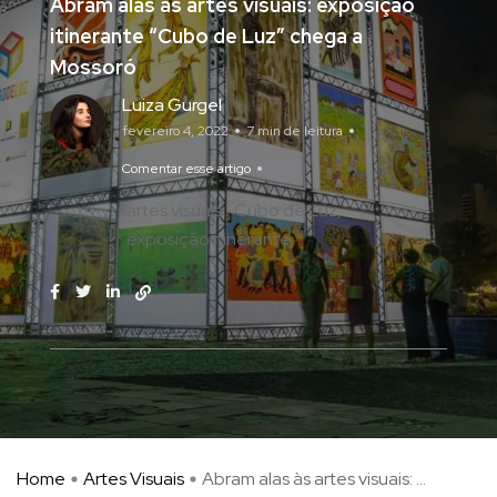
Abram alas às artes visuais: exposição
itinerante “Cubo de Luz” chega a
Mossoró
Luiza Gurgel
fevereiro 4, 2022
7 min de leitura
Comentar esse artigo
artes visuais
Cubo de Luz
exposição itinerante
Home
Artes Visuais
Abram alas às artes visuais: ...