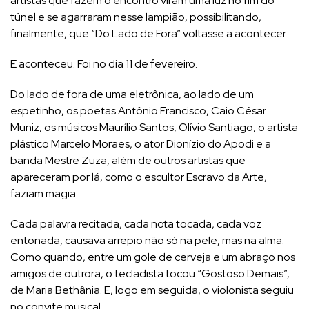
artistas que fazem o encontro viram uma luz no fim do
túnel e se agarraram nesse lampião, possibilitando,
finalmente, que “Do Lado de Fora” voltasse a acontecer.
E aconteceu. Foi no dia 11 de fevereiro.
Do lado de fora de uma eletrônica, ao lado de um
espetinho, os poetas Antônio Francisco, Caio César
Muniz, os músicos Maurílio Santos, Olívio Santiago, o artista
plástico Marcelo Moraes, o ator Dionízio do Apodi e a
banda Mestre Zuza, além de outros artistas que
apareceram por lá, como o escultor Escravo da Arte,
faziam magia.
Cada palavra recitada, cada nota tocada, cada voz
entonada, causava arrepio não só na pele, mas na alma.
Como quando, entre um gole de cerveja e um abraço nos
amigos de outrora, o tecladista tocou “Gostoso Demais”,
de Maria Bethânia. E, logo em seguida, o violonista seguiu
no convite musical.