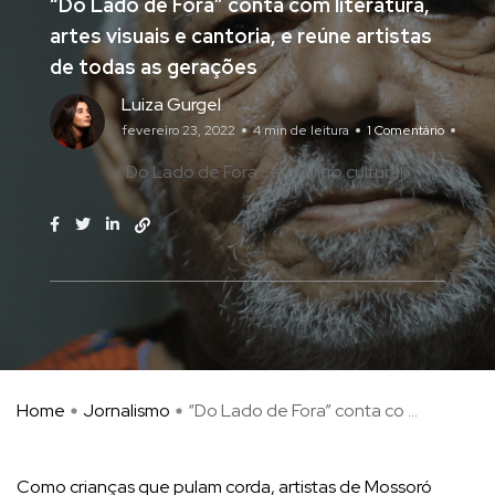
“Do Lado de Fora” conta com literatura,
artes visuais e cantoria, e reúne artistas
de todas as gerações
Luiza Gurgel
fevereiro 23, 2022
4 min de leitura
1 Comentário
Do Lado de Fora
encontro cultural
Home
Jornalismo
“Do Lado de Fora” conta co ...
Como crianças que pulam corda, artistas de Mossoró