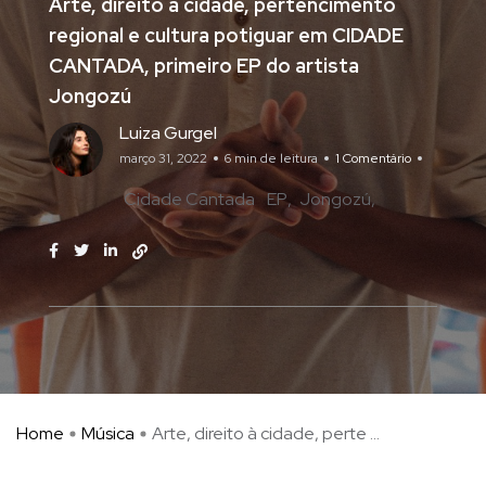
Arte, direito à cidade, pertencimento
regional e cultura potiguar em CIDADE
CANTADA, primeiro EP do artista
Jongozú
Luiza Gurgel
março 31, 2022
6 min de leitura
1 Comentário
Cidade Cantada
EP
Jongozú
Home
Música
Arte, direito à cidade, perte ...