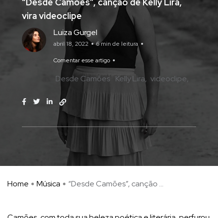
“Desde Camões”, canção de Kelly Lira,
vira videoclipe
Luiza Gurgel
abril 18, 2022
6 min de leitura
Comentar esse artigo
Desde Camões
Kelly Lira
videoclipe
Home
Música
“Desde Camões”, canção ...
Camões, com toda sua beleza poética e literária, perfurou