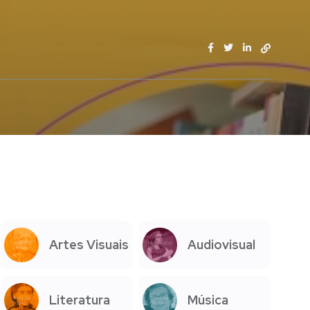
Artes Visuais
Audiovisual
Literatura
Música